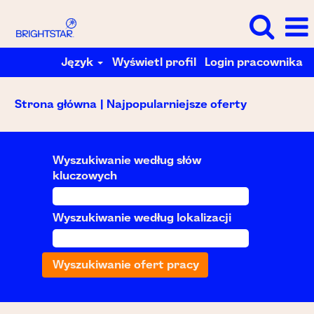
Język
Wyświetl profil
Login pracownika
(bieżąca
Strona główna
|
Najpopularniejsze oferty
strona)
Wyszukiwanie według słów
kluczowych
Wyszukiwanie według lokalizacji