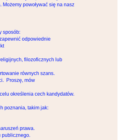
. Możemy powoływać się na nasz
y sposób:
y zapewnić odpowiednie
kt
igijnych, filozoficznych lub
ortowanie równych szans.
ści. Proszę, mów
 celu określenia cech kandydatów.
 poznania, takim jak:
naruszeń prawa.
u publicznego.