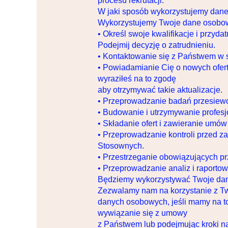
procesu rekrutacji.
W jaki sposób wykorzystujemy dane
Wykorzystujemy Twoje dane osobowe
• Określ swoje kwalifikacje i przyda
Podejmij decyzję o zatrudnieniu.
• Kontaktowanie się z Państwem w sp
• Powiadamianie Cię o nowych ofert
wyraziłeś na to zgodę
aby otrzymywać takie aktualizacje.
• Przeprowadzanie badań przesiewo
• Budowanie i utrzymywanie profesjo
• Składanie ofert i zawieranie umów
• Przeprowadzanie kontroli przed za
Stosownych.
• Przestrzeganie obowiązujących p
• Przeprowadzanie analiz i raporto
Będziemy wykorzystywać Twoje dane
Zezwalamy nam na korzystanie z T
danych osobowych, jeśli mamy na t
wywiązanie się z umowy
z Państwem lub podejmując kroki 