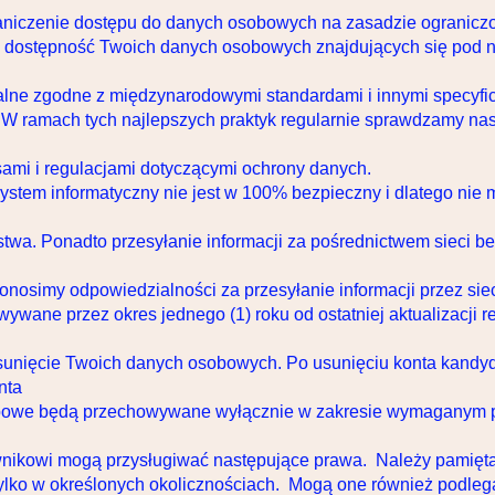
raniczenie dostępu do danych osobowych na zasadzie ogranicz
ć i dostępność Twoich danych osobowych znajdujących się pod
alne zgodne z międzynarodowymi standardami i innymi specyfi
 ramach tych najlepszych praktyk regularnie sprawdzamy nasze
ami i regulacjami dotyczącymi ochrony danych.
system informatyczny nie jest w 100% bezpieczny i dlatego n
stwa. Ponadto przesyłanie informacji za pośrednictwem sieci
ponosimy odpowiedzialności za przesyłanie informacji przez siec
ane przez okres jednego (1) roku od ostatniej aktualizacji re
unięcie Twoich danych osobowych. Po usunięciu konta kandyda
nta
owe będą przechowywane wyłącznie w zakresie wymaganym p
wnikowi mogą przysługiwać następujące prawa. Należy pamiętać,
ylko w określonych okolicznościach. Mogą one również podle