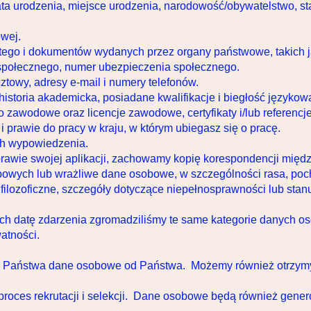
data urodzenia, miejsce urodzenia, narodowość/obywatelstwo, s
owej.
tego i dokumentów wydanych przez organy państwowe, takich j
społecznego, numer ubezpieczenia społecznego.
ztowy, adresy e-mail i numery telefonów.
 historia akademicka, posiadane kwalifikacje i biegłość językow
o zawodowe oraz licencje zawodowe, certyfikaty i/lub referencje
 i prawie do pracy w kraju, w którym ubiegasz się o pracę.
ach wypowiedzenia.
sprawie swojej aplikacji, zachowamy kopię korespondencji międ
bowych lub wrażliwe dane osobowe, w szczególności rasa, poc
b filozoficzne, szczegóły dotyczące niepełnosprawności lub stan
ch datę zdarzenia zgromadziliśmy te same kategorie danych 
watności.
y Państwa dane osobowe od Państwa. Możemy również otrzym
ces rekrutacji i selekcji. Dane osobowe będą również gene