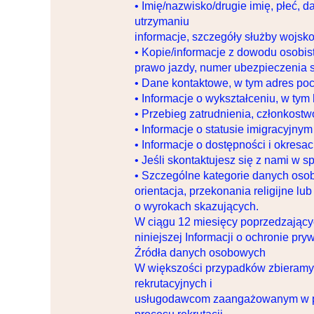
• Imię/nazwisko/drugie imię, płeć, 
utrzymaniu
informacje, szczegóły służby wojsk
• Kopie/informacje z dowodu osobis
prawo jazdy, numer ubezpieczenia 
• Dane kontaktowe, w tym adres poc
• Informacje o wykształceniu, w tym
• Przebieg zatrudnienia, członkostw
• Informacje o statusie imigracyjnym
• Informacje o dostępności i okres
• Jeśli skontaktujesz się z nami w 
• Szczególne kategorie danych oso
orientacja, przekonania religijne lu
o wyrokach skazujących.
W ciągu 12 miesięcy poprzedzający
niniejszej Informacji o ochronie pry
Źródła danych osobowych
W większości przypadków zbieram
rekrutacyjnych i
usługodawcom zaangażowanym w pro