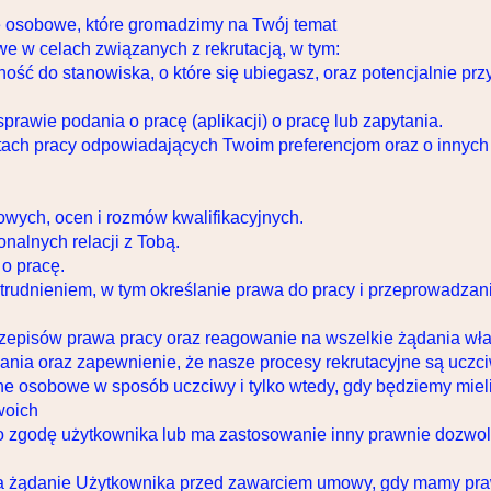
 osobowe, które gromadzimy na Twój temat
 w celach związanych z rekrutacją, w tym:
tność do stanowiska, o które się ubiegasz, oraz potencjalnie przy
rawie podania o pracę (aplikacji) o pracę lub zapytania.
ach pracy odpowiadających Twoim preferencjom oraz o innych w
wych, ocen i rozmów kwalifikacyjnych.
nalnych relacji z Tobą.
 o pracę.
trudnieniem, w tym określanie prawa do pracy i przeprowadzanie
rzepisów prawa pracy oraz reagowanie na wszelkie żądania wła
wania oraz zapewnienie, że nasze procesy rekrutacyjne są uczc
 osobowe w sposób uczciwy i tylko wtedy, gdy będziemy miel
woich
o zgodę użytkownika lub ma zastosowanie inny prawnie dozw
na żądanie Użytkownika przed zawarciem umowy, gdy mamy pra