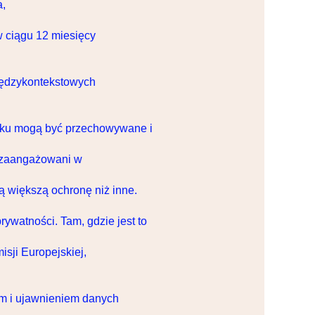
a,
 ciągu 12 miesięcy
iędzykontekstowych
niku mogą być przechowywane i
 zaangażowani w
ą większą ochronę niż inne.
rywatności. Tam, gdzie jest to
ji Europejskiej,
m i ujawnieniem danych