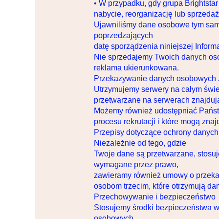
• W przypadku, gdy grupa Brightstar
nabycie, reorganizację lub sprzedaż
Ujawniliśmy dane osobowe tym samy
poprzedzających
datę sporządzenia niniejszej Inform
Nie sprzedajemy Twoich danych os
reklama ukierunkowana.
Przekazywanie danych osobowych z
Utrzymujemy serwery na całym świe
przetwarzane na serwerach znajdują
Możemy również udostępniać Państ
procesu rekrutacji i które mogą zna
Przepisy dotyczące ochrony danych r
Niezależnie od tego, gdzie
Twoje dane są przetwarzane, stosuje
wymagane przez prawo,
zawieramy również umowy o przekaz
osobom trzecim, które otrzymują d
Przechowywanie i bezpieczeństwo
Stosujemy środki bezpieczeństwa w
osobowych.