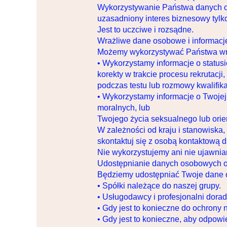
Wykorzystywanie Państwa danych o
uzasadniony interes biznesowy tylk
Jest to uczciwe i rozsądne.
Wrażliwe dane osobowe i informacj
Możemy wykorzystywać Państwa wraż
• Wykorzystamy informacje o statu
korekty w trakcie procesu rekrutacj
podczas testu lub rozmowy kwalifika
• Wykorzystamy informacje o Twojej 
moralnych, lub
Twojego życia seksualnego lub orie
W zależności od kraju i stanowiska
skontaktuj się z osobą kontaktową ds
Nie wykorzystujemy ani nie ujawni
Udostępnianie danych osobowych 
Będziemy udostępniać Twoje dane o
• Spółki należące do naszej grupy.
• Usługodawcy i profesjonalni dorad
• Gdy jest to konieczne do ochron
• Gdy jest to konieczne, aby odpow