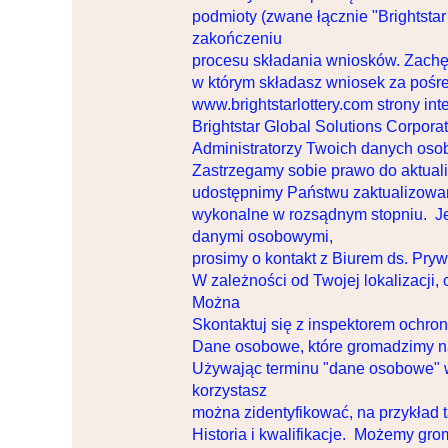
podmioty (zwane łącznie "Brightsta
zakończeniu
procesu składania wniosków. Zachę
w którym składasz wniosek za poś
www.brightstarlottery.com strony int
Brightstar Global Solutions Corporatio
Administratorzy Twoich danych os
Zastrzegamy sobie prawo do aktuali
udostępnimy Państwu zaktualizowaną
wykonalne w rozsądnym stopniu. Jeś
danymi osobowymi,
prosimy o kontakt z Biurem ds. Pry
W zależności od Twojej lokalizacj
Można
Skontaktuj się z inspektorem ochro
Dane osobowe, które gromadzimy n
Używając terminu "dane osobowe" w n
korzystasz
można zidentyfikować, na przykład t
Historia i kwalifikacje. Możemy gr