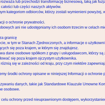
 rozważa lub przechodzi transformację biznesową, taką jak fuzj
 całości lub części naszych aktywów.
m kategoriom odbiorców, którzy zostali wymienieni powyżej, w
acji o ochronie prywatności.
obowych ani nie udostępniamy ich osobom trzecim w celach m
a granicę
cie, w tym w Stanach Zjednoczonych, a informacje o użytkow
cych się poza krajem, w którym się znajdujesz.
wa dane osobowe spółkom z grupy i usługodawcom, którzy są
jdować się poza krajem ojczystym użytkownika.
óżnią się w zależności od kraju, przy czym niektóre zapewniaj
my środki ochrony opisane w niniejszej Informacji o ochronie p
ywaniu danych, takie jak Standardowe Klauzule Umowne Komis
ane osobowe.
 celu ochrony przed nieuprawnionym dostępem, wykorzystanie