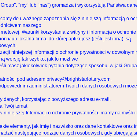
r Group", "my" lub "nas") gromadzą i wykorzystują Państwa dan
camy do uważnego zapoznania się z niniejszą Informacją o och
rednictwem naszego
ernetowej, Warunki korzystania z witryny i Informacja o ochronie 
n i/lub lokalna firma, do której aplikujesz (jeśli jest inna), są
obowych.
zacji niniejszej Informacji o ochronie prywatności w dowolnym
 wersję tak szybko, jak to możliwe
li masz jakiekolwiek pytania dotyczące sposobu, w jaki Grupa 
watności pod adresem privacy@brightstarlottery.com.
i, odpowiednim administratorem Twoich danych osobowych może
ny danych, korzystając z powyższego adresu e-mail.
a Twój temat
iniejszej Informacji o ochronie prywatności, mamy na myśli inf
akie elementy, jak imię i nazwisko oraz dane kontaktowe oraz i
omadzić następujące rodzaje danych osobowych, gdy ubiegają s