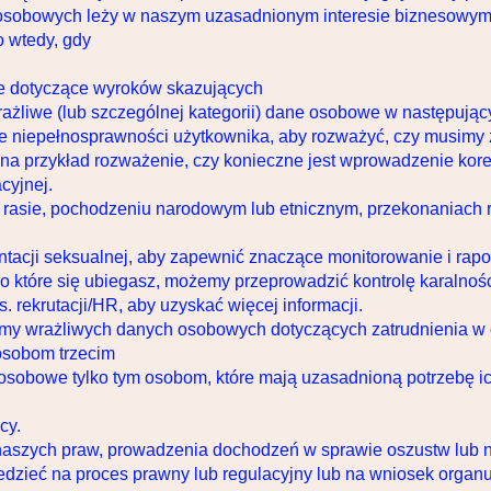
sobowych leży w naszym uzasadnionym interesie biznesowym
o wtedy, gdy
e dotyczące wyroków skazujących
liwe (lub szczególnej kategorii) dane osobowe w następując
sie niepełnosprawności użytkownika, aby rozważyć, czy musim
i, na przykład rozważenie, czy konieczne jest wprowadzenie kore
cyjnej.
rasie, pochodzeniu narodowym lub etnicznym, przekonaniach rel
ntacji seksualnej, aby zapewnić znaczące monitorowanie i rap
, o które się ubiegasz, możemy przeprowadzić kontrolę karalno
. rekrutacji/HR, aby uzyskać więcej informacji.
amy wrażliwych danych osobowych dotyczących zatrudnienia w
osobom trzecim
sobowe tylko tym osobom, które mają uzasadnioną potrzebę ich
cy.
y naszych praw, prowadzenia dochodzeń w sprawie oszustw lub 
iedzieć na proces prawny lub regulacyjny lub na wniosek organ