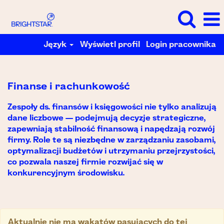
Język
Wyświetl profil
Login pracownika
Finanse
i
rachunkowość
Finanse i rachunkowość
Zespoły ds. finansów i księgowości nie tylko analizują
dane liczbowe — podejmują decyzje strategiczne,
zapewniają stabilność finansową i napędzają rozwój
firmy. Role te są niezbędne w zarządzaniu zasobami,
optymalizacji budżetów i utrzymaniu przejrzystości,
co pozwala naszej firmie rozwijać się w
konkurencyjnym środowisku.
Aktualnie nie ma wakatów pasujących do tej