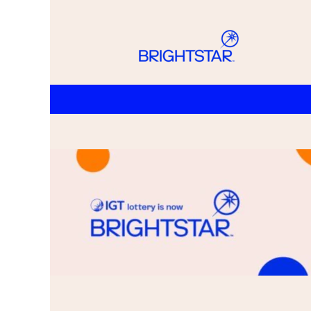
Usługi
inżynieryjne
i
techniczne