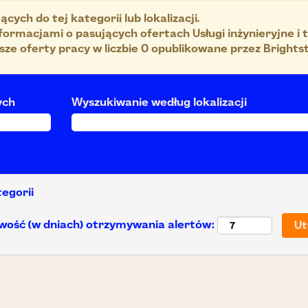
ych do tej kategorii lub lokalizacji.
formacjami o pasujących ofertach Usługi inżynieryjne i 
e oferty pracy w liczbie 0 opublikowane przez Brightst
ych
Wyszukiwanie według lokalizacji
tegorii
wość (w dniach) otrzymywania alertów: