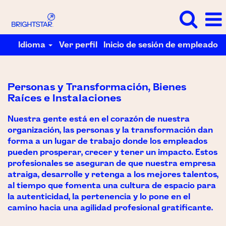
Idioma
Ver perfil
Inicio de sesión de empleado
Personas
y
Transformación,
Personas y Transformación, Bienes
Bienes
Raíces e Instalaciones
Raíces
Nuestra gente está en el corazón de nuestra
e
organización, las personas y la transformación dan
Instalaciones
forma a un lugar de trabajo donde los empleados
pueden prosperar, crecer y tener un impacto. Estos
profesionales se aseguran de que nuestra empresa
atraiga, desarrolle y retenga a los mejores talentos,
al tiempo que fomenta una cultura de espacio para
la autenticidad, la pertenencia y lo pone en el
camino hacia una agilidad profesional gratificante.