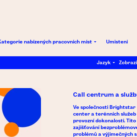
Kategorie nabízených pracovních míst
Umisteni
Jazyk
Zobrazi
Call centrum a služb
Ve společnosti Brightstar 
center a terénních služeb
provozní dokonalosti. Tito 
zajišťování bezproblémov
problémů a výjimečných sl