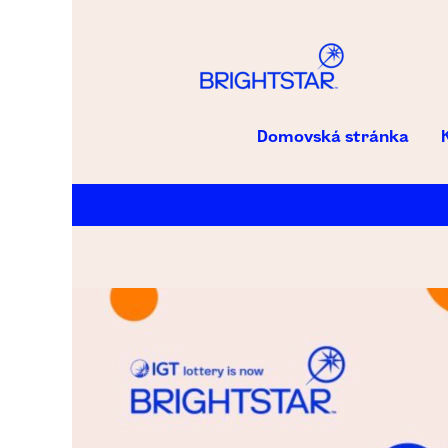
Domovská stránka
Call
centrum
a
služby
v
terénu