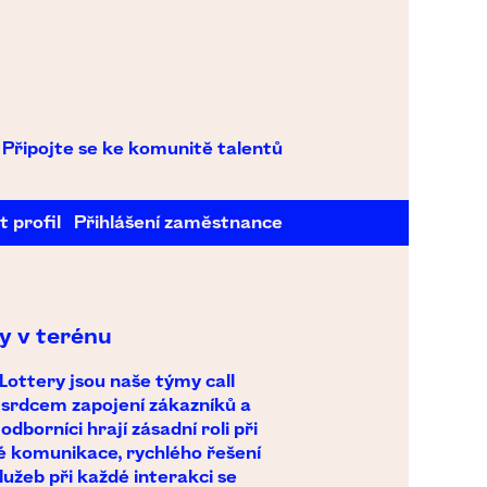
Připojte se ke komunitě talentů
t profil
Přihlášení zaměstnance
y v terénu
Lottery jsou naše týmy call
 srdcem zapojení zákazníků a
odborníci hrají zásadní roli při
é komunikace, rychlého řešení
užeb při každé interakci se