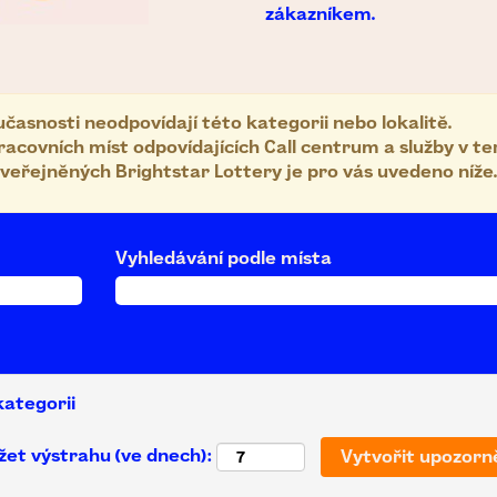
zákazníkem.
časnosti neodpovídají této kategorii nebo lokalitě.
racovních míst odpovídajících Call centrum a služby v te
zveřejněných Brightstar Lottery je pro vás uvedeno níže.
Vyhledávání podle místa
kategorii
žet výstrahu (ve dnech):