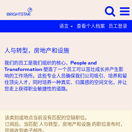
语言
查看个人档案
员工登录
人
与
转
人与转型，房地产和设施
型，
房
我们的员工是我们组织的核心，People and
Transformation 塑造了一个员工可以茁壮成长并产生影
地
响的工作场所。这些专业人员确保我们公司吸引、培养和留
产
住顶尖人才，同时培养一种真实、归属感的空间文化，并让
和
您走上获得职业敏捷性的道路。
设
施
该类别或地点当前没有匹配的空缺职位。
订阅后，当匹配 人与转型，房地产和设施 的职位发布时，
您将收到电子邮件。