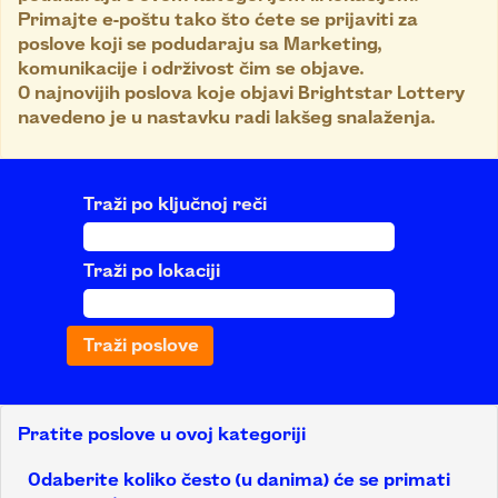
Primajte e-poštu tako što ćete se prijaviti za
poslove koji se podudaraju sa Marketing,
komunikacije i održivost čim se objave.
0 najnovijih poslova koje objavi Brightstar Lottery
navedeno je u nastavku radi lakšeg snalaženja.
Traži po ključnoj reči
Traži po lokaciji
Pratite poslove u ovoj kategoriji
Odaberite koliko često (u danima) će se primati