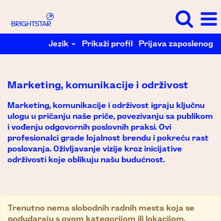
Jezik
Prikaži profil
Prijava zaposlenog
Marketing,
komunikacije
i
Marketing, komunikacije i održivost
održivost
Marketing, komunikacije i održivost igraju ključnu
ulogu u pričanju naše priče, povezivanju sa publikom
i vođenju odgovornih poslovnih praksi. Ovi
profesionalci grade lojalnost brendu i pokreću rast
poslovanja. Oživljavanje vizije kroz inicijative
održivosti koje oblikuju našu budućnost.
Trenutno nema slobodnih radnih mesta koja se
podudaraju s ovom kategorijom ili lokacijom.