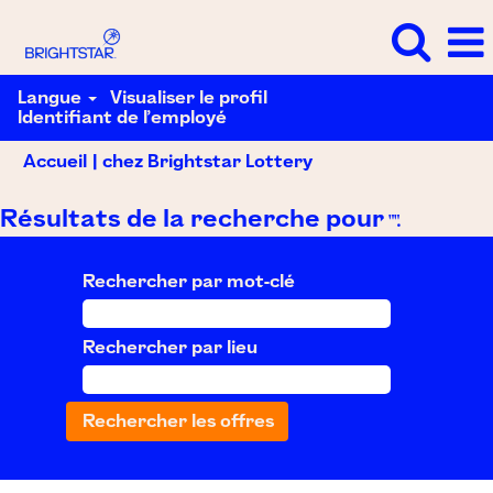
Langue
Visualiser le profil
Identifiant de l’employé
(page
Accueil
|
chez Brightstar Lottery
actuelle)
Résultats de la recherche pour
"".
Rechercher par mot-clé
Rechercher par lieu