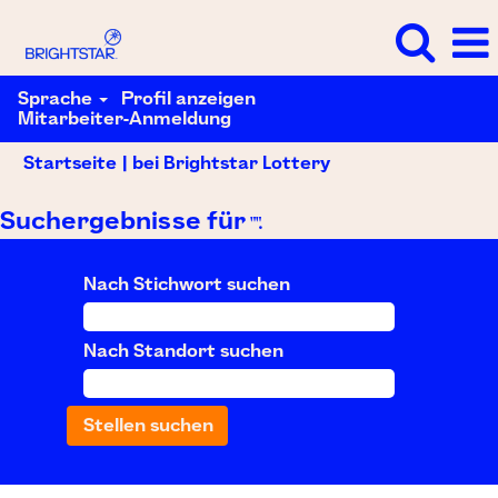
Sprache
Profil anzeigen
Mitarbeiter-Anmeldung
(aktuelle
Startseite
|
bei Brightstar Lottery
Seite)
Suchergebnisse für
"".
Nach Stichwort suchen
Nach Standort suchen